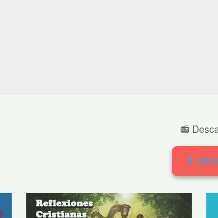
📻 Desca
⬇ DE