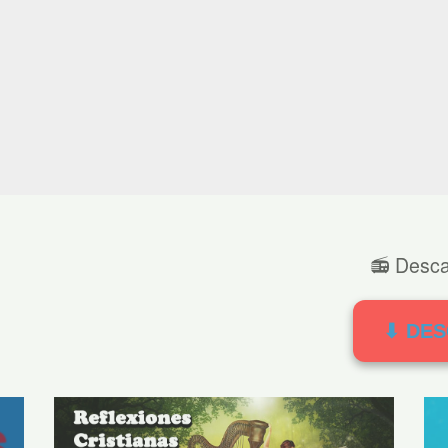
📻 Desca
⬇ DE