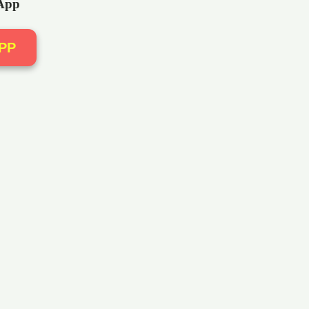
 App
PP